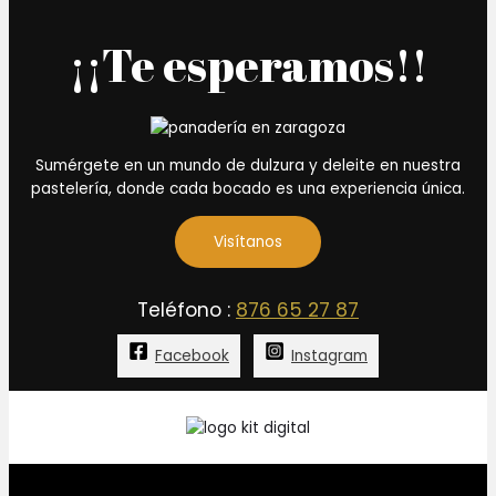
13,90 €
variantes.
página
¡¡Te esperamos!!
hasta
Las
de
27,00 €
opciones
producto
se
pueden
elegir
en
Sumérgete en un mundo de dulzura y deleite en nuestra
la
pastelería, donde cada bocado es una experiencia única.
página
de
Visítanos
producto
Teléfono :
876 65 27 87
Facebook
Instagram