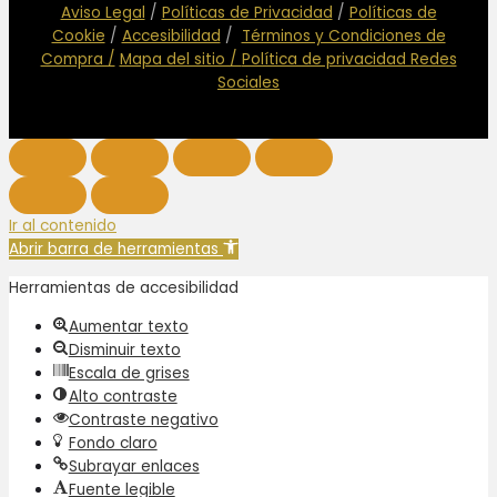
Aviso Legal
/
Políticas de Privacidad
/
Políticas de
Cookie
/
Accesibilidad
/
Términos y Condiciones de
Compra /
Mapa del sitio /
Política de privacidad Redes
Sociales
Ir al contenido
Abrir barra de herramientas
Herramientas de accesibilidad
Aumentar texto
Disminuir texto
Escala de grises
Alto contraste
Contraste negativo
Fondo claro
Subrayar enlaces
Fuente legible