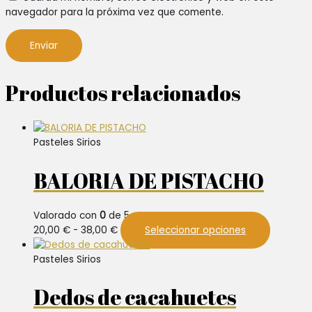
navegador para la próxima vez que comente.
Productos relacionados
Pasteles Sirios
BALORIA DE PISTACHO
Valorado con
0
de 5
Rango
Este
20,00
€
-
38,00
€
Seleccionar opciones
de
product
precios:
tiene
Pasteles Sirios
desde
múltiples
20,00 €
variantes
Dedos de cacahuetes
hasta
Las