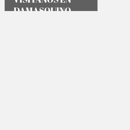
DAMASQUINO
C. de San Vicente Mártir, 26, 50008
Zaragoza
COMO LLEGAR