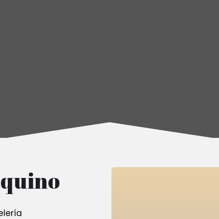
quino
elería